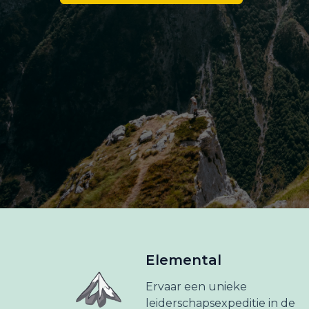
Elemental
Ervaar een unieke
leiderschapsexpeditie in de