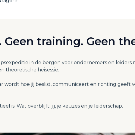
 dragen?
t. Geen training. Geen the
sexpeditie in de bergen voor ondernemers en leiders m
en theoretische heisessie.
ar wordt hoe jij beslist, communiceert en richting gee
el is. Wat overblijft: jij, je keuzes en je leiderschap.