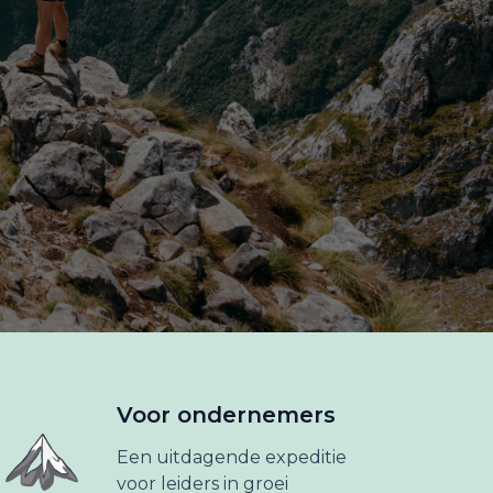
Voor ondernemers
Een uitdagende expeditie
voor leiders in groei