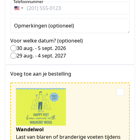
Telefoonnummer
Verenigde
Staten
+1
Opmerkingen (optioneel)
Voor welke datum? (optioneel)
30 aug. - 5 sept. 2026
29 aug. - 4 sept. 2027
Voeg toe aan je bestelling
Wandelwol
Last van blaren of branderige voeten tijdens