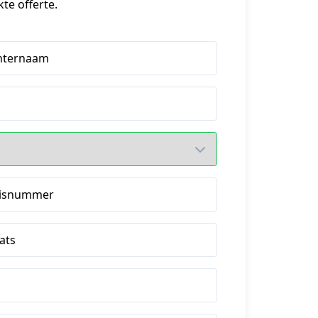
e offerte.
hternaam
isnummer
ats