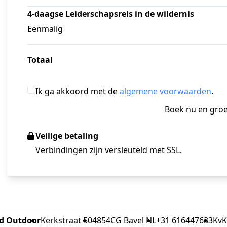
4-daagse Leiderschapsreis in de wildernis
Eenmalig
Totaal
Ik ga akkoord met de
algemene voorwaarden
.
Boek nu en groe
Veilige betaling
Verbindingen zijn versleuteld met SSL.
d Outdoor
Kerkstraat 50
4854CG Bavel NL
+31 616447633
KvK